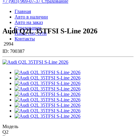
+7 (903) 969-07-37 Страхование
Главная
Авто в наличии
Авто на заказ
Страхование
Audi Q2L 35TFSI S-Line 2026
Наши соц. сети
Контакты
2994
ID:
700387
Модель
Q2