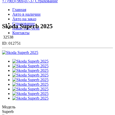
+7 (903) 969-07-37 Страхование
Главная
Авто в наличии
Авто на заказ
Страхование
Skoda Superb 2025
Наши соц. сети
Контакты
32538
ID:
012751
Модель
Superb