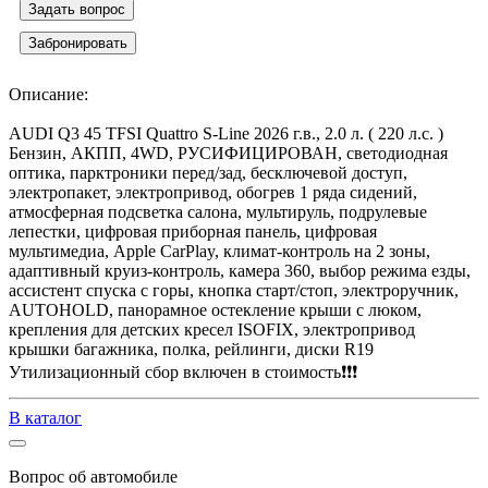
Задать вопрос
Забронировать
Описание:
AUDI Q3 45 TFSI Quattro S-Line 2026 г.в., 2.0 л. ( 220 л.с. )
Бензин, АКПП, 4WD, РУСИФИЦИРОВАН, светодиодная
оптика, парктроники перед/зад, бесключевой доступ,
электропакет, электропривод, обогрев 1 ряда сидений,
атмосферная подсветка салона, мультируль, подрулевые
лепестки, цифровая приборная панель, цифровая
мультимедиа, Apple CarPlay, климат-контроль на 2 зоны,
адаптивный круиз-контроль, камера 360, выбор режима езды,
ассистент спуска с горы, кнопка старт/стоп, электроручник,
AUTOHOLD, панорамное остекление крыши с люком,
крепления для детских кресел ISOFIX, электропривод
крышки багажника, полка, рейлинги, диски R19
Утилизационный сбор включен в стоимость❗️❗️❗️
В каталог
Вопрос об автомобиле