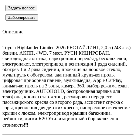
Задать вопрос
Забронировать
Описание:
Toyota Highlander Limited 2026 РЕСТАЙЛИНГ, 2,0 л (248 л.с.)
бензин, АКПП, 4WD, 7 мест, РУСИФИЦИРОВАН,
светодиодная оптика, парктроники перед/зад, бесключевой,
электропакет, электропривод и вентиляция 1 ряда сидений,
обогрев 1 и 2 ряда сидений, проекция на лобовое стекло,
мультируль с обогревом, адаптивный круиз-контроль,
цифровая приборная панель, мультимедиа, Apple CarPlay,
климат-контроль на 3 зоны, камера 360, выбор режима езды,
электроручник, AUTOHOLD, беспроводная зарядка для
телефона, кнопка старт/стоп, регулировка переднего
пассажирского кресла со второго ряда, ассистент спуска с
горы, крепления для детских кресел, панорамное остекление
крыши с люком, электропривод крышки багажника,
рейлинги, диски R20 Утилизационный сбор включен в
стоимость❗️❗️❗️