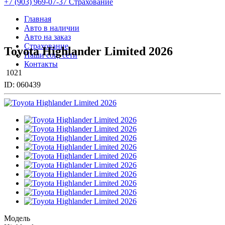
+7 (903) 969-07-37 Страхование
Главная
Авто в наличии
Авто на заказ
Страхование
Toyota Highlander Limited 2026
Наши соц. сети
Контакты
1021
ID:
060439
Модель